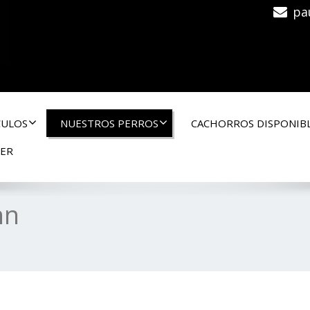
pa
CULOS
NUESTROS PERROS
CACHORROS DISPONIB
GER
nn