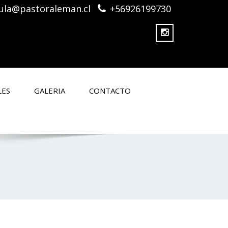
ula@pastoraleman.cl
+56926199730
LES
GALERIA
CONTACTO