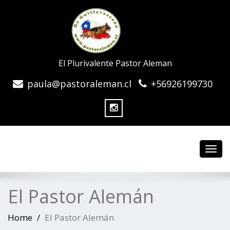
El Plurivalente Pastor Aleman
paula@pastoraleman.cl
+56926199730
Toggl
navig
El Pastor Alemán
Home
El Pastor Alemán